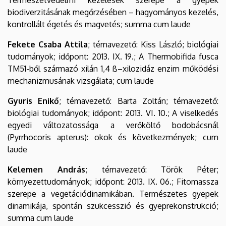
biodiverzitásának megőrzésében – hagyományos kezelés,
kontrollált égetés és magvetés; summa cum laude
Fekete Csaba Attila
; témavezető: Kiss László; biológiai
tudományok; időpont: 2013. IX. 19.; A Thermobifida fusca
TM51-ből származó xilán 1,4 ß–xilozidáz enzim működési
mechanizmusának vizsgálata; cum laude
Gyuris Enikő
; témavezető: Barta Zoltán; témavezető:
biológiai tudományok; időpont: 2013. VI. 10.; A viselkedés
egyedi változatossága a verőköltő bodobácsnál
(Pyrrhocoris apterus): okok és következmények; cum
laude
Kelemen András
; témavezető: Török Péter;
környezettudományok; időpont: 2013. IX. 06.; Fitomassza
szerepe a vegetációdinamikában. Természetes gyepek
dinamikája, spontán szukcesszió és gyeprekonstrukció;
summa cum laude