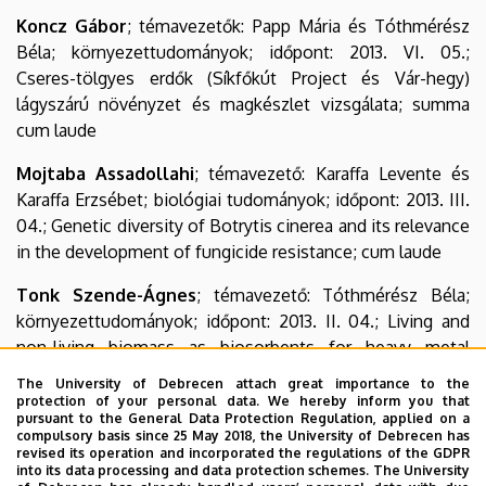
Koncz Gábor
; témavezetők: Papp Mária és Tóthmérész
Béla; környezettudományok; időpont: 2013. VI. 05.;
Cseres-tölgyes erdők (Síkfőkút Project és Vár-hegy)
lágyszárú növényzet és magkészlet vizsgálata; summa
cum laude
Mojtaba Assadollahi
; témavezető: Karaffa Levente és
Karaffa Erzsébet; biológiai tudományok; időpont: 2013. III.
04.; Genetic diversity of Botrytis cinerea and its relevance
in the development of fungicide resistance; cum laude
Tonk Szende-Ágnes
; témavezető: Tóthmérész Béla;
környezettudományok; időpont: 2013. II. 04.; Living and
non-living biomass as biosorbents for heavy metal
removal from wastewaters; cum laude
The University of Debrecen attach great importance to the
protection of your personal data. We hereby inform you that
Vágási István Csongor
; témavezetők: Barta Zoltán és
pursuant to the General Data Protection Regulation, applied on a
compulsory basis since 25 May 2018, the University of Debrecen has
Pap Péter László; biológiai tudományok; időpont: 2013. VI.
revised its operation and incorporated the regulations of the GDPR
10.; A vedlés költségei: tollak minősége, jelzések és
into its data processing and data protection schemes. The University