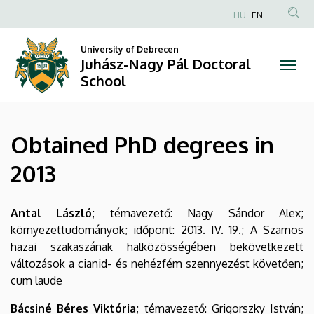
Obtained
Skip
HU
EN
to
Anonim
PhD
main
Felhasználói
University of Debrecen
content
Juhász-Nagy Pál Doctoral
degrees
fiók
School
menüje
in
2013
Obtained PhD degrees in
|
2013
Juhász-
Nagy
Antal László
; témavezető: Nagy Sándor Alex;
környezettudományok; időpont: 2013. IV. 19.; A Szamos
Pál
hazai szakaszának halközösségében bekövetkezett
változások a cianid- és nehézfém szennyezést követően;
Doctoral
cum laude
School
Bácsiné Béres Viktória
; témavezető: Grigorszky István;