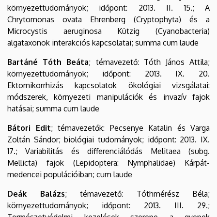
környezettudományok; időpont: 2013. II. 15.; A
Chrytomonas ovata Ehrenberg (Cryptophyta) és a
Microcystis aeruginosa Kützig (Cyanobacteria)
algataxonok interakciós kapcsolatai; summa cum laude
Bartáné Tóth Beáta
; témavezető: Tóth János Attila;
környezettudományok; időpont: 2013. IX. 20.
Ektomikorrhizás kapcsolatok ökológiai vizsgálatai:
módszerek, környezeti manipulációk és invazív fajok
hatásai; summa cum laude
Bátori Edit
; témavezetők: Pecsenye Katalin és Varga
Zoltán Sándor; biológiai tudományok; időpont: 2013. IX.
17.; Variabilitás és differenciálódás Melitaea (subg.
Mellicta) fajok (Lepidoptera: Nymphalidae) Kárpát-
medencei populációiban; cum laude
Deák Balázs
; témavezető: Tóthmérész Béla;
környezettudományok; időpont: 2013. III. 29.;
Természetvédelmi kezelések szerepe a gyepek