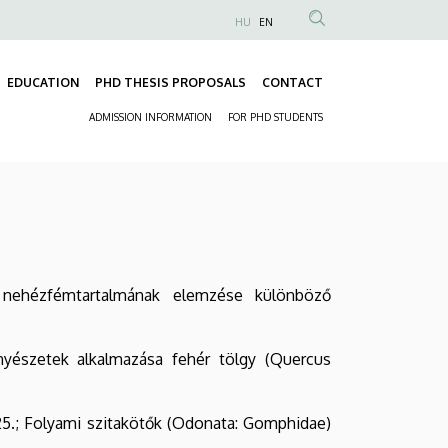
HU
EN
Anonim
Felhasználói
EDUCATION
PHD THESIS PROPOSALS
CONTACT
fiók
Fő
menüje
ADMISSION INFORMATION
FOR PHD STUDENTS
navigáció
Másodlagos
navigáció
k nehézfémtartalmának elemzése különböző
enyészetek alkalmazása fehér tölgy (Quercus
25.; Folyami szitakötők (Odonata: Gomphidae)