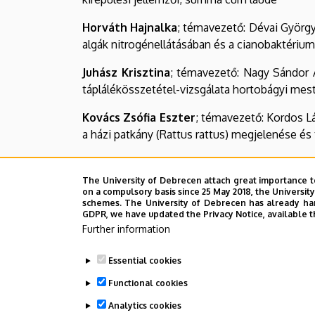
Horváth Hajnalka
; témavezető: Dévai György
algák nitrogénellátásában és a cianobaktériu
Juhász Krisztina
; témavezető: Nagy Sándor Al
táplálékösszetétel-vizsgálata hortobágyi me
Kovács Zsófia Eszter
; témavezető: Kordos L
a házi patkány (Rattus rattus) megjelenése é
Miglécz Tamás
; témavezető: Török Péter; k
laude
The University of Debrecen attach great importance t
on a compulsory basis since 25 May 2018, the Universit
schemes. The University of Debrecen has already hand
Pfliegler Valter Péter
; témavezető: Sipiczk
GDPR, we have updated the Privacy Notice, available t
summa cum laude
Further information
Tóth Adrienn
; témavezetők: Nagy Sándor A
Essential cookies
faunisztikai és ökológiai vizsgálata a Kárpá
Functional cookies
Last update:
2024. 02. 19. 13:54
Analytics cookies