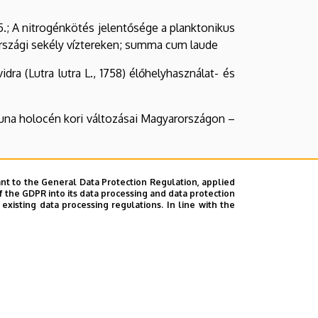
.; A nitrogénkötés jelentősége a planktonikus
rszági sekély víztereken; summa cum laude
ra (Lutra lutra L., 1758) élőhelyhasználat- és
auna holocén kori változásai Magyarországon –
írázásban és gyepek dinamikájában; summa cum
nt to the General Data Protection Regulation, applied
f the GDPR into its data processing and data protection
xisting data processing regulations. In line with the
gombák hibridizációs folyamatainak vizsgálata;
 V. 05.; Kerekesféreg (Rotifera) közösségek