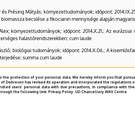
 és Présing Mátyás; környezettudományok; időpont: 2014.IX.25
m biomassza becslése a fikocianin mennyisége alapján magyaro
ex; környezettudományok; időpont: 2014.X.21.; Az eurázsiai vid
sterséges halastórendszerekben; cum laude
ászló; biológiai tudományok; időpont: 2014.X.06.; A kisemlősf
s terjedése; summa cum laude
örnyezettudományok; időpont: 2014.VII.03.; Avar szerepe a cs
o the protection of your personal data. We hereby inform you that pursua
y of Debrecen has revised its operation and incorporated the regulations o
led users’ personal data with due precautions, in compliance with the e
i Mátyás; biológiai tudományok; időpont: 2014. I. 10.; Élesztő
hrough the following link:
Privacy Policy.
UD Chancellery WAV Centre
lex és Zsuga Katalin; környezettudományok; időpont: 2014.
t-medence időszakos szikesein; summa cum laude