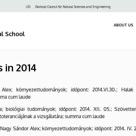
Felső
UD
Doctoral Council for Natural Sciences and Engineering
navigáció
ABOUT US
al School
 in 2014
Alex; környezettudományok; időpont: 2014.VI.30.; Hala
umma cum laude
a; biológiai tudományok; időpont: 2014. XII. 05.; Szövett
oleranciájának a vizsgálatára; summa cum laude
 Nagy Sándor Alex; környezettudományok; időpont: 2014. IV. 