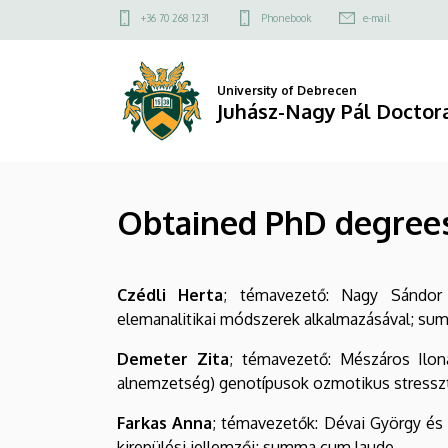
Obtained
Skip
Felső
+36 70 268 1231
Phonebook
e-mail
to
kapcsolat
PhD
main
menü
content
degrees
University of Debrecen
Juhász-Nagy Pál Doctor
in
2014
Obtained PhD degrees
|
Juhász-
Czédli Herta
; témavezető: Nagy Sándor 
Nagy
elemanalitikai módszerek alkalmazásával; s
Pál
Demeter Zita
; témavezető: Mészáros Ilon
Doctoral
alnemzetség) genotípusok ozmotikus stresszt
School
Farkas Anna
; témavezetők: Dévai György és
kirepülési jellemzői; summa cum laude