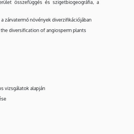
rület összefüggés és szigetbiogeográfia, a
 a zárvatermő növények diverzifikációjában
 the diversification of angiosperm plants
s vizsgálatok alapján
ése