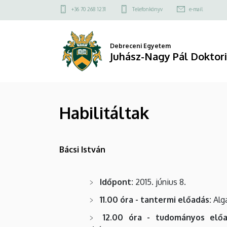
Habilitáltak
Ugrás
Felső
+36 70 268 1231
Telefonkönyv
e-mail
a
kapcsolat
|
tartalomra
menü
Juhász-
Debreceni Egyetem
Juhász-Nagy Pál Doktori
Nagy
Pál
Habilitáltak
Doktori
Iskola
Bácsi István
Időpont:
2015. június 8.
11.00 óra - tantermi előadás:
Alga
12.00 óra - tudományos előa