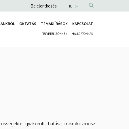
Anonim
Bejelentkezés
HU
EN
Felhasználói
fiók
LÁNKRÓL
OKTATÁS
TÉMAKIÍRÁSOK
KAPCSOLAT
Fő
menüje
FELVÉTELIZŐKNEK
HALLGATÓKNAK
navigáció
Másodlagos
navigáció
zösségekre gyakorolt hatása mikrokozmosz