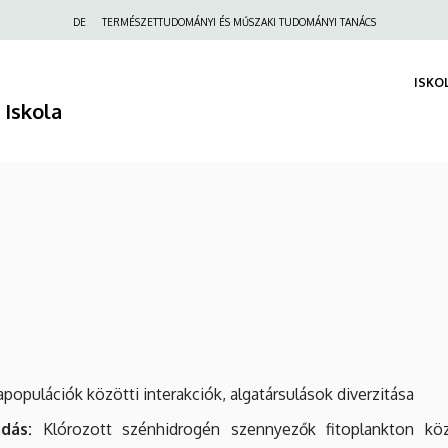
Felső
DE
TERMÉSZETTUDOMÁNYI ÉS MŰSZAKI TUDOMÁNYI TANÁCS
navigáció
ISKO
 Iskola
populációk közötti interakciók, algatársulások diverzitása
dás:
Klórozott szénhidrogén szennyezők fitoplankton kö