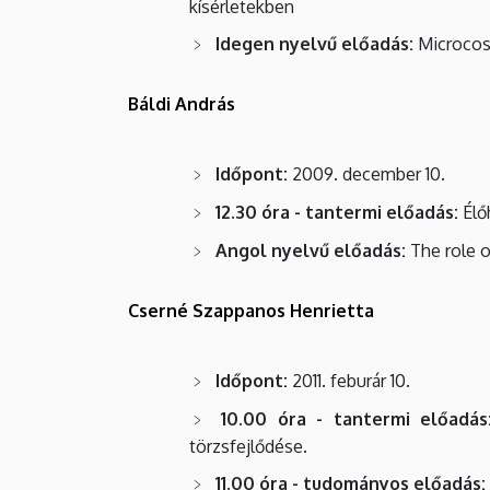
kísérletekben
Idegen nyelvű előadás:
Microcosm
Báldi András
Időpont:
2009. december 10.
12.30 óra - tantermi előadás:
Élő
Angol nyelvű előadás:
The role o
Cserné Szappanos Henrietta
Időpont:
2011. feburár 10.
10.00 óra - tantermi előadás
törzsfejlődése.
11.00 óra - tudományos előadás: