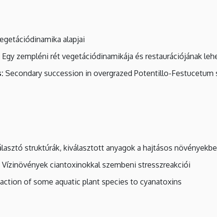
egetációdinamika alapjai
Egy zempléni rét vegetációdinamikája és restaurációjának le
:
Secondary succession in overgrazed Potentillo-Festucetum 
lasztó struktúrák, kiválasztott anyagok a hajtásos növényekb
Vízinövények ciantoxinokkal szembeni stresszreakciói
action of some aquatic plant species to cyanatoxins