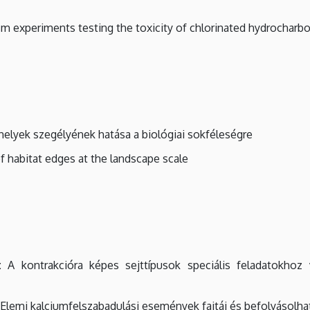
 experiments testing the toxicity of chlorinated hydrocharb
helyek szegélyének hatása a biológiai sokféleségre
f habitat edges at the landscape scale
:
A kontrakcióra képes sejttípusok speciális feladatokhoz
Elemi kalciumfelszabadulási események fajtái és befolyásolha