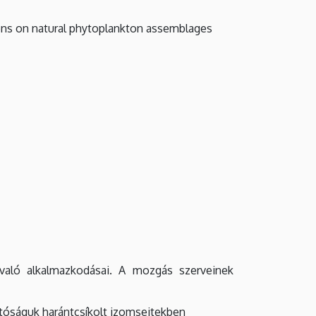
ons on natural phytoplankton assemblages
 való alkalmazkodásai. A mozgás szerveinek
tóságuk harántcsíkolt izomsejtekben