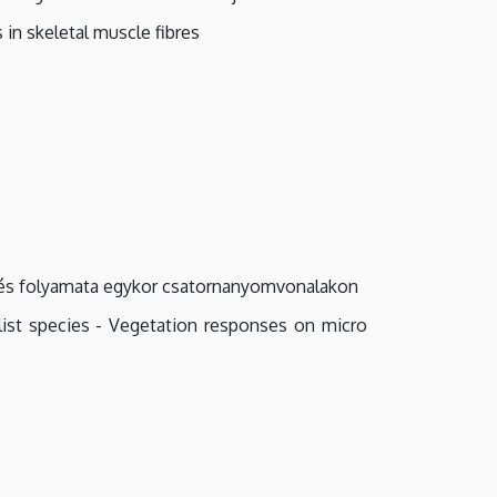
n skeletal muscle fibres
ődés folyamata egykor csatornanyomvonalakon
list species - Vegetation responses on micro