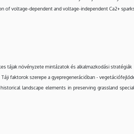
 of voltage-dependent and voltage-independent Ca2+ sparks i
es tájak növényzete mintázatok és alkalmazkodási stratégiák
Táji faktorok szerepe a gyepregenerációban - vegetációfejl
historical landscape elements in preserving grassland specia