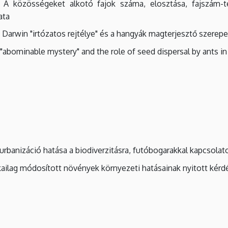
A közösségeket alkotó fajok száma, elosztása, fajszám-te
ata
Darwin "irtózatos rejtélye" és a hangyák magterjesztő szerepe
"abominable mystery" and the role of seed dispersal by ants in
urbanizáció hatása a biodiverzitásra, futóbogarakkal kapcsolato
ailag módosított növények környezeti hatásainak nyitott kérd