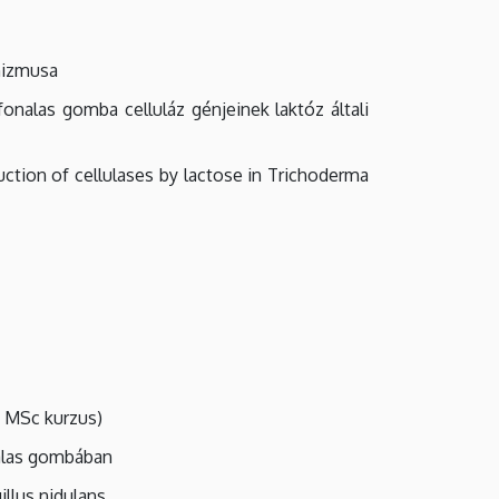
nizmusa
nalas gomba celluláz génjeinek laktóz általi
uction of cellulases by lactose in Trichoderma
 MSc kurzus)
nalas gombában
llus nidulans