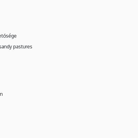
hetősége
sandy pastures
en