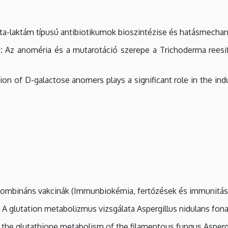
a-laktám típusú antibiotikumok bioszintézise és hatásmecha
:
Az anoméria és a mutarotáció szerepe a Trichoderma reesifo
on of D-galactose anomers plays a significant role in the ind
ombináns vakcinák (Immunbiokémia, fertőzések és immunitás
A glutation metabolizmus vizsgálata Aspergillus nidulans fo
the glutathione metabolism of the filamentous fungus Aspergi