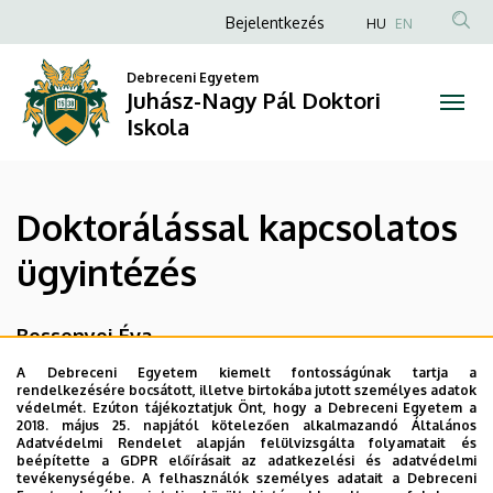
Doktorálással
Ugrás
Anonim
Bejelentkezés
HU
EN
a
Felhasználói
kapcsolatos
tartalomra
Debreceni Egyetem
fiók
Juhász-Nagy Pál Doktori
ügyintézés
menüje
Iskola
|
Juhász-
Doktorálással kapcsolatos
Nagy
ügyintézés
Pál
Doktori
Bessenyei Éva
Iskola
A Debreceni Egyetem kiemelt fontosságúnak tartja a
4032 Debrecen, Egyetem tér 1.
rendelkezésére bocsátott, illetve birtokába jutott személyes adatok
védelmét. Ezúton tájékoztatjuk Önt, hogy a Debreceni Egyetem a
Főépület (Egyetem téri Campus) földszint 15
2018. május 25. napjától kötelezően alkalmazandó Általános
Adatvédelmi Rendelet alapján felülvizsgálta folyamatait és
"TDT Iroda"
beépítette a GDPR előírásait az adatkezelési és adatvédelmi
tevékenységébe. A felhasználók személyes adatait a Debreceni
Tel.: +36 52 512 900/62890