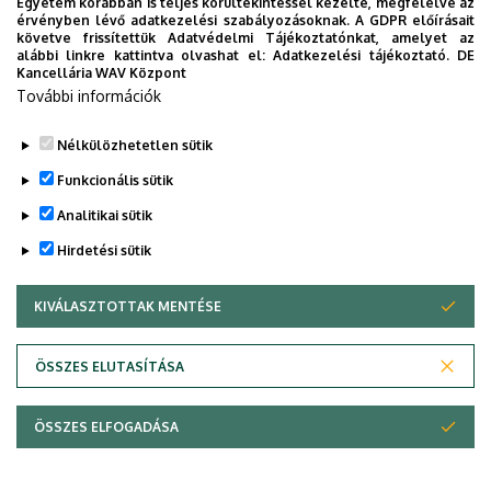
Egyetem korábban is teljes körültekintéssel kezelte, megfelelve az
érvényben lévő adatkezelési szabályozásoknak. A GDPR előírásait
E-mail:
phd-ttk@science.unideb.hu
követve frissítettük Adatvédelmi Tájékoztatónkat, amelyet az
alábbi linkre kattintva olvashat el:
Adatkezelési tájékoztató.
DE
Kancellária WAV Központ
Legutóbbi frissítés:
2023. 03. 28. 10:44
További információk
Nélkülözhetetlen sütik
Funkcionális sütik
Analitikai sütik
Hirdetési sütik
KIVÁLASZTOTTAK MENTÉSE
WITHDRAW CONSENT
Adatvédelem
Adatvédelem
ÖSSZES ELUTASÍTÁSA
Technikai információk
ÖSSZES ELFOGADÁSA
Szerzői jog © 2026 Unideb