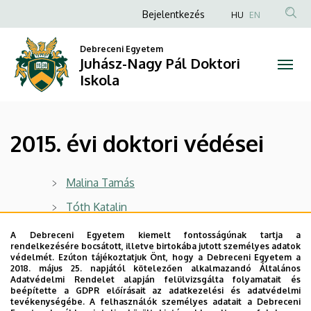
2015.
Ugrás
Anonim
Bejelentkezés
HU
EN
a
Felhasználói
évi
tartalomra
Debreceni Egyetem
fiók
Juhász-Nagy Pál Doktori
doktori
menüje
Iskola
védései
|
2015. évi doktori védései
Juhász-
Nagy
Malina Tamás
Pál
Tóth Katalin
Albert Ágnes Júlia
Doktori
A Debreceni Egyetem kiemelt fontosságúnak tartja a
rendelkezésére bocsátott, illetve birtokába jutott személyes adatok
Pigniczki Csaba
védelmét. Ezúton tájékoztatjuk Önt, hogy a Debreceni Egyetem a
Iskola
2018. május 25. napjától kötelezően alkalmazandó Általános
Málnás Kristóf
Adatvédelmi Rendelet alapján felülvizsgálta folyamatait és
beépítette a GDPR előírásait az adatkezelési és adatvédelmi
tevékenységébe. A felhasználók személyes adatait a Debreceni
Veres Zsuzsa