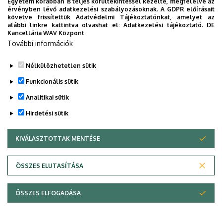
Egyetem korábban is teljes körültekintéssel kezelte, megfelelve az
érvényben lévő adatkezelési szabályozásoknak. A GDPR előírásait
Tóth Bence
követve frissítettük Adatvédelmi Tájékoztatónkat, amelyet az
alábbi linkre kattintva olvashat el:
Adatkezelési tájékoztató.
DE
Örvössy Noémi
Kancellária WAV Központ
További információk
Bogyó Dávid
Nélkülözhetetlen sütik
Legutóbbi frissítés:
2023. 03. 28. 10:44
Funkcionális sütik
Analitikai sütik
Hirdetési sütik
KIVÁLASZTOTTAK MENTÉSE
WITHDRAW CONSENT
Adatvédelem
Adatvédelem
ÖSSZES ELUTASÍTÁSA
Technikai információk
ÖSSZES ELFOGADÁSA
Szerzői jog © 2026 Unideb