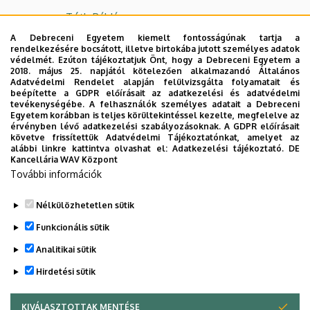
Tóth Pál János
A Debreceni Egyetem kiemelt fontosságúnak tartja a
Bérces Sándor
rendelkezésére bocsátott, illetve birtokába jutott személyes adatok
védelmét. Ezúton tájékoztatjuk Önt, hogy a Debreceni Egyetem a
Márton Alexandra
2018. május 25. napjától kötelezően alkalmazandó Általános
Adatvédelmi Rendelet alapján felülvizsgálta folyamatait és
Lukács Katalin
beépítette a GDPR előírásait az adatkezelési és adatvédelmi
tevékenységébe. A felhasználók személyes adatait a Debreceni
Papp Enikő Ivett
Egyetem korábban is teljes körültekintéssel kezelte, megfelelve az
érvényben lévő adatkezelési szabályozásoknak. A GDPR előírásait
Süveges Kristóf
követve frissítettük Adatvédelmi Tájékoztatónkat, amelyet az
alábbi linkre kattintva olvashat el:
Adatkezelési tájékoztató.
DE
Kancellária WAV Központ
Tóth Zsófia
További információk
Báthori Ferenc
Nélkülözhetetlen sütik
Legutóbbi frissítés:
2024. 11. 21. 09:48
Funkcionális sütik
Analitikai sütik
Hirdetési sütik
KIVÁLASZTOTTAK MENTÉSE
WITHDRAW CONSENT