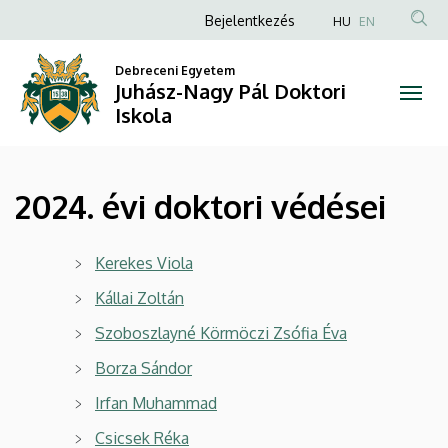
2024.
Ugrás
Anonim
Bejelentkezés
HU
EN
a
Felhasználói
évi
tartalomra
Debreceni Egyetem
fiók
Juhász-Nagy Pál Doktori
doktori
menüje
Iskola
védései
|
2024. évi doktori védései
Juhász-
Nagy
Kerekes Viola
Pál
Kállai Zoltán
Szoboszlayné Körmöczi Zsófia Éva
Doktori
Borza Sándor
Iskola
Irfan Muhammad
Csicsek Réka