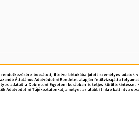
 rendelkezésére bocsátott, illetve birtokába jutott személyes adatok v
azandó Általános Adatvédelmi Rendelet alapján felülvizsgálta folyamata
yes adatait a Debreceni Egyetem korábban is teljes körültekintéssel 
tük Adatvédelmi Tájékoztatónkat, amelyet az alábbi linkre kattintva olv