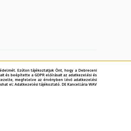
édelmét. Ezúton tájékoztatjuk Önt, hogy a Debreceni
it és beépítette a GDPR előírásait az adatkezelési és
kezelte, megfelelve az érvényben lévő adatkezelési
ashat el:
Adatkezelési tájékoztató.
DE Kancellária WAV