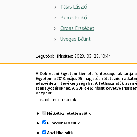
Tálas László
Boros Enikő
Orosz Erzsébet
Üveges Bálint
Legutóbbi frissítés:
2023. 03. 28. 10:44
A Debreceni Egyetem kiemelt fontosságúnak tartja a
Egyetem a 2018. május 25. napjától kötelezően alkalm
adatvédelmi tevékenységébe. A felhasználók személ
szabályozásoknak. A GDPR előírásait követve frissítet
Központ
További információk
Nélkülözhetetlen sütik
Funkcionális sütik
Analitikai sütik