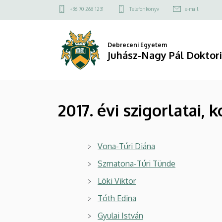
2017.
Ugrás
Felső
+36 70 268 1231
Telefonkönyv
e-mail
a
kapcsolat
évi
tartalomra
menü
szigorlatai,
Debreceni Egyetem
Juhász-Nagy Pál Doktori
komplex
vizsgái
2017. évi szigorlatai,
|
Juhász-
Vona-Túri Diána
Nagy
Szmatona-Túri Tünde
Pál
Löki Viktor
Doktori
Tóth Edina
Iskola
Gyulai István