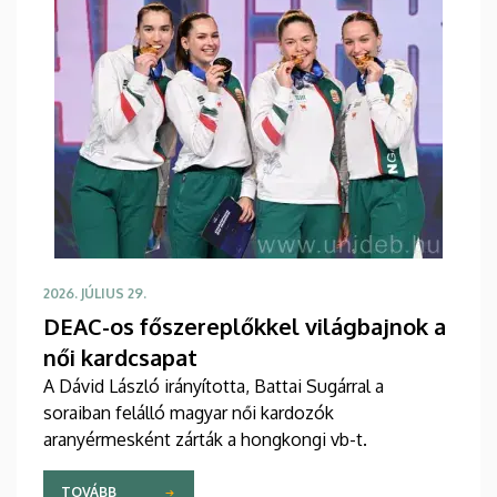
2026. JÚLIUS 29.
DEAC-os főszereplőkkel világbajnok a
női kardcsapat
A Dávid László irányította, Battai Sugárral a
soraiban felálló magyar női kardozók
aranyérmesként zárták a hongkongi vb-t.
TOVÁBB