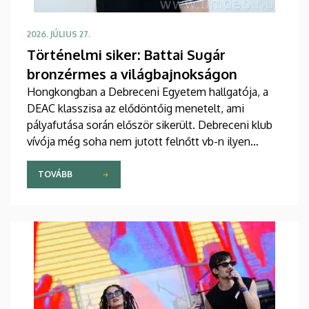
2026. JÚLIUS 27.
Történelmi siker: Battai Sugár
bronzérmes a világbajnokságon
Hongkongban a Debreceni Egyetem hallgatója, a
DEAC klasszisa az elődöntőig menetelt, ami
pályafutása során először sikerült. Debreceni klub
vívója még soha nem jutott felnőtt vb-n ilyen
messzire egyéniben.
TOVÁBB