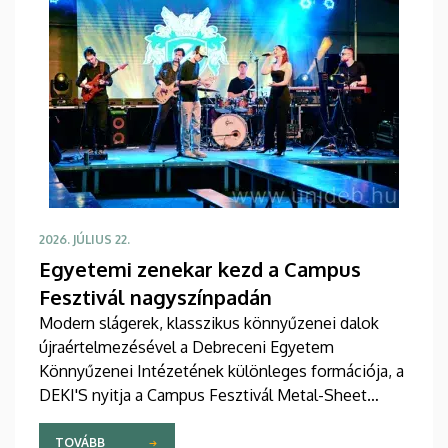
2026. JÚLIUS 22.
Egyetemi zenekar kezd a Campus
Fesztivál nagyszínpadán
Modern slágerek, klasszikus könnyűzenei dalok
újraértelmezésével a Debreceni Egyetem
Könnyűzenei Intézetének különleges formációja, a
DEKI'S nyitja a Campus Fesztivál Metal-Sheet
Nagyszínpadának programját. Az együttes a kortárs
könnyűzene alapképzési szak hallgatóiból
TOVÁBB