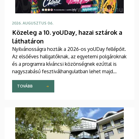
2026. AUGUSZTUS 06.
Közeleg a 10. yoUDay, hazai sztárok a
láthatáron
Nyilvánosságra hozták a 2026-os yoUDay fellépőit.
Az elsőéves hallgatóknak, az egyetemi polgároknak
és a programra kíváncsi közönségnek ezúttal is
nagyszabású fesztiválhangulatban lehet majd
része, grandiózus tanévnyitó stadionshow-n
vehetnek részt szeptember közepén.
TOVÁBB