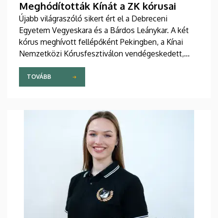
Meghódították Kínát a ZK kórusai
Újabb világraszóló sikert ért el a Debreceni
Egyetem Vegyeskara és a Bárdos Leánykar. A két
kórus meghívott fellépőként Pekingben, a Kínai
Nemzetközi Kórusfesztiválon vendégeskedett,
ahol impozáns és modern, kiváló akusztikájú
helyszíneken hatalmas sikerű koncerteket adtak. A
TOVÁBB
kínai turné Peking után Szecsuán tartomány
központjában, Csengtuban folytatódott.