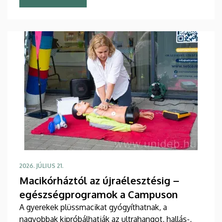
verbuválódott, de a tagság folyamatos
cserélődésével a zenei élmény sosem teljesen
ugyanaz. A minőségre minden esetben garanciát
jelent a hallgatók lelkesedése, kiemelkedő
tehetsége.
2026. JÚLIUS 21.
Macikórháztól az újraélesztésig –
egészségprogramok a Campuson
A gyerekek plüssmacikat gyógyíthatnak, a
nagyobbak kipróbálhatják az ultrahangot, hallás-,