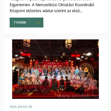
Egyetemen. A Nemzetközi Oktatást Koordináló
Központ előzetes adatai szerint az első
évfolyamokon és az előkészítő kurzusokon több
mint 2300 fiatal kezdi meg tanulmányait
TOVÁBB
szeptemberben, egy részük a Stipendium
Hungaricum program keretében érkezik hazánkba.
2026. JÚLIUS 28.