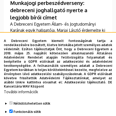
Munkajogi perbeszédverseny:
debreceni joghallgató nyerte a
legjobb bírói címet
A Debreceni Egyetem Állam- és Jogtudományi
Karának egyik hallgatója, Marjai László érdemelte ki
a legjobb bírónak járó díjat a Hugo Sinzheimer
A Debreceni Egyetem kiemelt fontosságúnak tartja a
Moot Court Competition elnevezésű, rangos
rendelkezésére bocsátott, illetve birtokába jutott személyes adatok
nemzetközi munkajogi perbeszédversenyen. A
védelmét. Ezúton tájékoztatjuk Önt, hogy a Debreceni Egyetem a
2018. május 25. napjától kötelezően alkalmazandó Általános
rendezvény szervezőbizottságának elnöki tisztét a
TOVÁBB
Adatvédelmi Rendelet alapján felülvizsgálta folyamatait és
DE ÁJK egyik oktatója töltötte be.
beépítette a GDPR előírásait az adatkezelési és adatvédelmi
tevékenységébe. A felhasználók személyes adatait a Debreceni
Egyetem korábban is teljes körültekintéssel kezelte, megfelelve az
érvényben lévő adatkezelési szabályozásoknak. A GDPR előírásait
követve frissítettük Adatvédelmi Tájékoztatónkat, amelyet az
Oldalszámozás
alábbi linkre kattintva olvashat el:
Adatkezelési tájékoztató.
DE
1
2
3
4
5
6
Kancellária WAV Központ
Jelenlegi
Oldal
Oldal
Oldal
Oldal
Oldal
További információk
oldal
7
8
›
»
Oldal
Oldal
Következő
Utolsó
Nélkülözhetetlen sütik
oldal
oldal
Funkcionális sütik