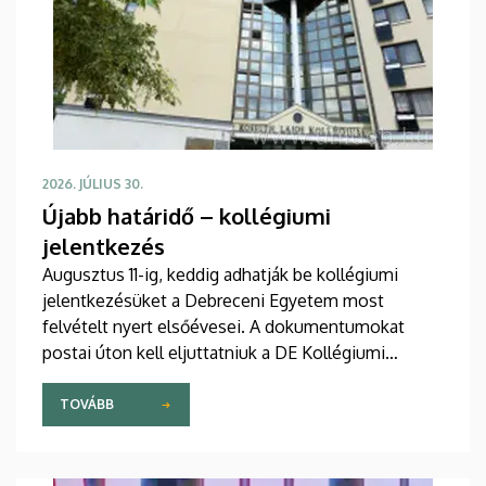
2026. JÚLIUS 30.
Újabb határidő – kollégiumi
jelentkezés
Augusztus 11-ig, keddig adhatják be kollégiumi
jelentkezésüket a Debreceni Egyetem most
felvételt nyert elsőévesei. A dokumentumokat
postai úton kell eljuttatniuk a DE Kollégiumi
Felvételi és Szociális Iroda címére. A kollégiumi
férőhelyekről a gólyák a Kollégiumi Felvételi és
TOVÁBB
Szociális Bizottság döntését követően, augusztus
21-e után kapnak értesítést emailben.