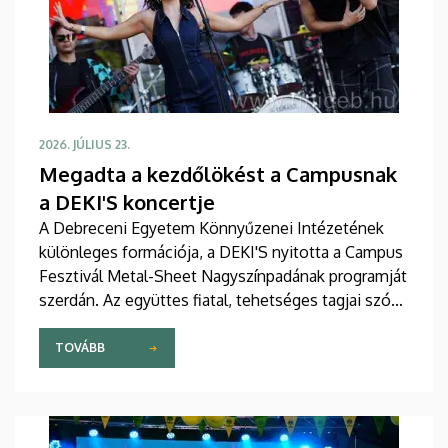
2026. JÚLIUS 23.
Megadta a kezdőlökést a Campusnak
a DEKI'S koncertje
A Debreceni Egyetem Könnyűzenei Intézetének
különleges formációja, a DEKI'S nyitotta a Campus
Fesztivál Metal-Sheet Nagyszínpadának programját
szerdán. Az együttes fiatal, tehetséges tagjai szó
szerint slágeresőt zúdítottak a közönségre, többek
között Abba, Bruno Mars és Pharell Williams
TOVÁBB
dalaival hangolták a fesztiválozókat a nyitónap
további koncertjeire.