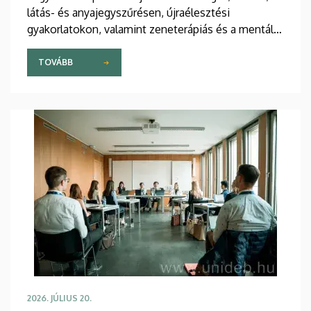
látás- és anyajegyszűrésen, újraélesztési
gyakorlatokon, valamint zeneterápiás és a mentális
egészséget támogató prevenciós foglalkozásokon
is részt vehetnek a július 22-én kezdődő Campus
TOVÁBB
Fesztiválon. A Debreceni Egyetem Klinikai
Központja és az Általános Orvostudományi Kar
sokszínű programokat kínál a fesztiválozóknak az
Egyetem téren felállított faházaknál, illetve a
Sportdiagnosztikai, Életmód- és Terápiás
Központban.
2026. JÚLIUS 20.